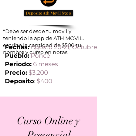
Deposito Ath Movil $500
*Debe ser desde tu movil y
teniendo la app de ATH MOVIL.
escribe la cantidad de $500 tu
Fechas:
Agosto 20-21, Octubre
nombre y curso en notas
Pueblo:
Ponce
Periodo:
6 meses
Precio:
$3,200
Deposito
:
$400
Curso Online y
Presencial