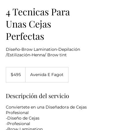
4 Tecnicas Para
Unas Cejas
Perfectas
Diseño-Brow Lamination-Depilación
/Estilización-Henna/ Brow tint
495
dólares
$495
Avenida E Fagot
estadounidenses
Descripción del servicio
Conviertete en una Diseñadora de Cejas
Profesional
-Diseño de Cejas
-Profesional
-Brow Lamination