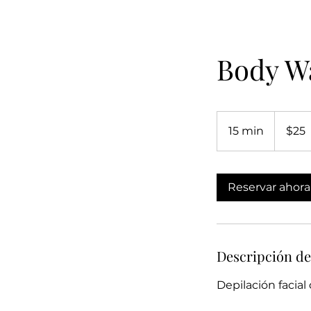
Body Wa
25
dólares
15 min
1
$25
estadouni
5
m
Reservar ahora
i
n
Descripción de