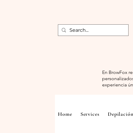
En BrowFox rea
personalizados
experiencia ún
Home
Services
Depilación