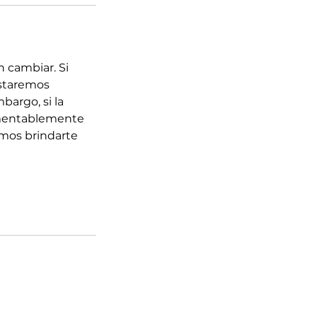
 cambiar. Si
estaremos
bargo, si la
lamentablemente
mos brindarte