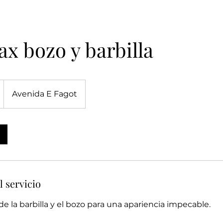
x bozo y barbilla
Avenida E Fagot
denses
l servicio