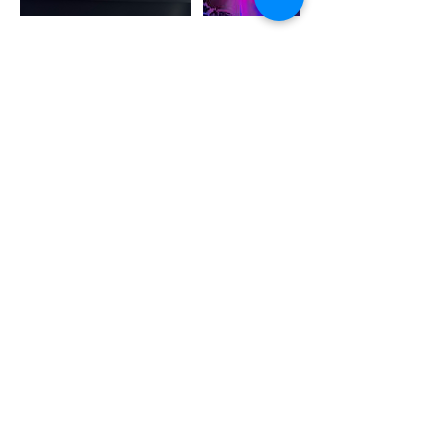
Política de cancelación
Política de Cambios y Cancelaciones:
Entendemos que los planes pueden
cambiar. Si deseas realizar cambios en
tu cita con más de 72 horas de
anticipación, estaremos encantados de
ayudarte a reprogramar sin ningún
cargo adicional. Sin embargo, si la
solicitud de cambio o cancelación se
realiza después de este período,
lamentablemente el depósito no será
reembolsable. Agradecemos tu
cooperación y esperamos brindarte una
experiencia excepcional en nuestro
servicio.
Los dépositos no son reembolsables.
Al hacer cita online se confirmará la
disponibilidad real del espacio