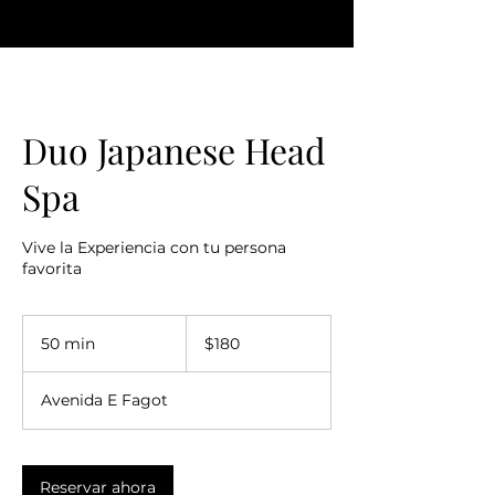
Duo Japanese Head
Spa
Vive la Experiencia con tu persona
favorita
180
dólares
50 min
5
$180
estadounidenses
0
Avenida E Fagot
m
i
n
Reservar ahora