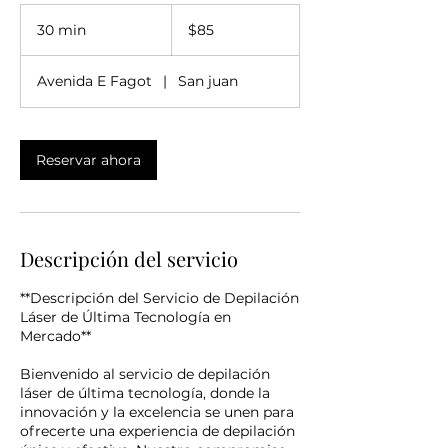
85
dólares
30 min
3
$85
estadounidenses
0
Avenida E Fagot
|
San juan
m
i
n
Reservar ahora
Descripción del servicio
**Descripción del Servicio de Depilación
Láser de Última Tecnología en
Mercado**
Bienvenido al servicio de depilación
láser de última tecnología, donde la
innovación y la excelencia se unen para
ofrecerte una experiencia de depilación