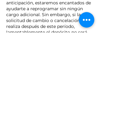
anticipación, estaremos encantados de
ayudarte a reprogramar sin ningún
cargo adicional. Sin embargo, si la
solicitud de cambio o cancelación se
realiza después de este período,
lamentablemente el depósito no será
reembolsable. Agradecemos tu
cooperación y esperamos brindarte una
experiencia excepcional en nuestro
servicio.
Los dépositos no son reembolsables.
Al hacer cita online se confirmará la
disponibilidad real del espacio
Datos de contacto
2937 Avenida Emilio Fagot,
Ponce, Puerto Rico
+17875667573
info.browfoxpr@gmail.com