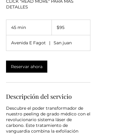
CLICK "READ MORE" PARA MAS
DETALLES
95
dólares
45 min
4
$95
estadounidenses
5
Avenida E Fagot
|
San juan
m
i
n
Reservar ahora
Descripción del servicio
Descubre el poder transformador de
nuestro peeling de grado médico con el
revolucionario sistema láser de
carbono. Este tratamiento de
vanguardia combina la exfoliación